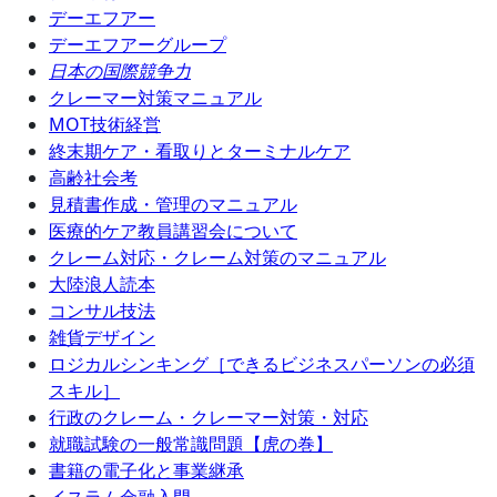
デーエフアー
デーエフアーグループ
日本の国際競争力
クレーマー対策マニュアル
MOT技術経営
終末期ケア・看取りとターミナルケア
高齢社会考
見積書作成・管理のマニュアル
医療的ケア教員講習会について
クレーム対応・クレーム対策のマニュアル
大陸浪人読本
コンサル技法
雑貨デザイン
ロジカルシンキング［できるビジネスパーソンの必須
スキル］
行政のクレーム・クレーマー対策・対応
就職試験の一般常識問題【虎の巻】
書籍の電子化と事業継承