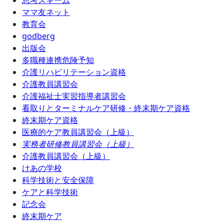
思考スキーム
ママ友ネット
教育会
godberg
出版会
多職種連携危険予知
介護リハビリテーション資格
介護教員講習会
介護福祉士実習指導者講習会
看取りとターミナルケア研修・終末期ケア資格
終末期ケア資格
医療的ケア教員講習会（上級）
実務者研修教員講習会（上級）
介護教員講習会（上級）
けあの学校
科学技術と安全保障
ケアと科学技術
記念会
終末期ケア