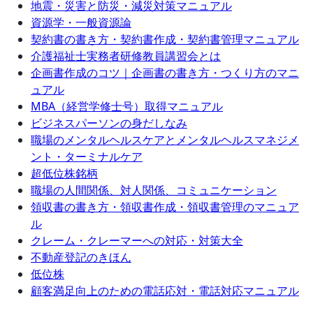
地震・災害と防災・減災対策マニュアル
資源学・一般資源論
契約書の書き方・契約書作成・契約書管理マニュアル
介護福祉士実務者研修教員講習会とは
企画書作成のコツ｜企画書の書き方・つくり方のマニ
ュアル
MBA（経営学修士号）取得マニュアル
ビジネスパーソンの身だしなみ
職場のメンタルヘルスケアとメンタルヘルスマネジメ
ント・ターミナルケア
超低位株銘柄
職場の人間関係、対人関係、コミュニケーション
領収書の書き方・領収書作成・領収書管理のマニュア
ル
クレーム・クレーマーへの対応・対策大全
不動産登記のきほん
低位株
顧客満足向上のための電話応対・電話対応マニュアル