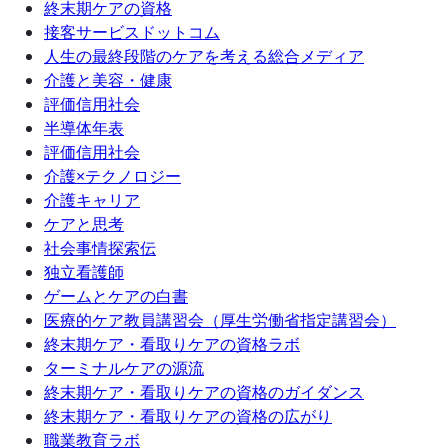
終末期ケアの資格
接客サービスドットコム
人生の最終段階のケアを考える総合メディア
介護と美容・健康
評価信用社会
半導体年表
評価信用社会
介護×テクノロジー
介護キャリア
ケアと思考
社会事情探索伝
独立看護師
ゲームとケアの白書
医療的ケア教員講習会（厚生労働省指定講習会）
終末期ケア・看取りケアの資格ラボ
ターミナルケアの源流
終末期ケア・看取りケアの資格のガイダンス
終末期ケア・看取りケアの資格の広がり
職業教育ラボ