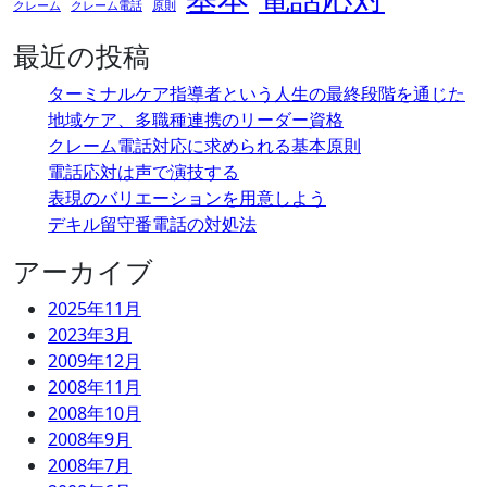
クレーム
クレーム電話
原則
ジ
最近の投稿
送
り
ターミナルケア指導者という人生の最終段階を通じた
地域ケア、多職種連携のリーダー資格
クレーム電話対応に求められる基本原則
電話応対は声で演技する
表現のバリエーションを用意しよう
デキル留守番電話の対処法
アーカイブ
2025年11月
2023年3月
2009年12月
2008年11月
2008年10月
2008年9月
2008年7月