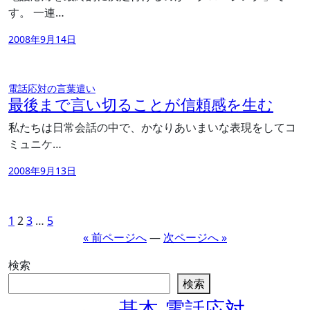
す。 一連…
2008年9月14日
電話応対の言葉遣い
最後まで言い切ることが信頼感を生む
私たちは日常会話の中で、かなりあいまいな表現をしてコ
ミュニケ…
2008年9月13日
投
1
2
3
…
5
« 前ページへ
—
次ページへ »
稿
の
検索
ペ
検索
ー
基本
電話応対