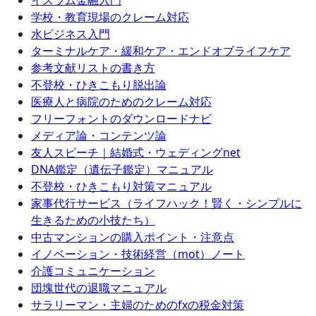
イスラム金融入門
学校・教育現場のクレーム対応
水ビジネス入門
ターミナルケア・緩和ケア・エンドオブライフケア
参考文献リストの書き方
不登校・ひきこもり脱出論
医療人と病院のためのクレーム対応
フリーフォントのダウンロードナビ
メディア論・コンテンツ論
友人スピーチ｜結婚式・ウェディングnet
DNA鑑定（遺伝子鑑定）マニュアル
不登校・ひきこもり対策マニュアル
家事代行サービス（ライフハック！賢く・シンプルに
生きるための小技たち）
中古マンションの購入ポイント・注意点
イノベーション・技術経営（mot）ノート
介護コミュニケーション
団塊世代の退職マニュアル
サラリーマン・主婦のためのfxの税金対策