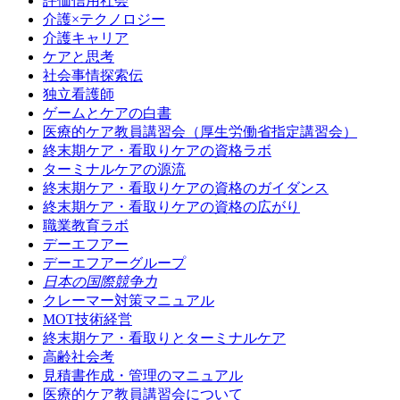
評価信用社会
介護×テクノロジー
介護キャリア
ケアと思考
社会事情探索伝
独立看護師
ゲームとケアの白書
医療的ケア教員講習会（厚生労働省指定講習会）
終末期ケア・看取りケアの資格ラボ
ターミナルケアの源流
終末期ケア・看取りケアの資格のガイダンス
終末期ケア・看取りケアの資格の広がり
職業教育ラボ
デーエフアー
デーエフアーグループ
日本の国際競争力
クレーマー対策マニュアル
MOT技術経営
終末期ケア・看取りとターミナルケア
高齢社会考
見積書作成・管理のマニュアル
医療的ケア教員講習会について