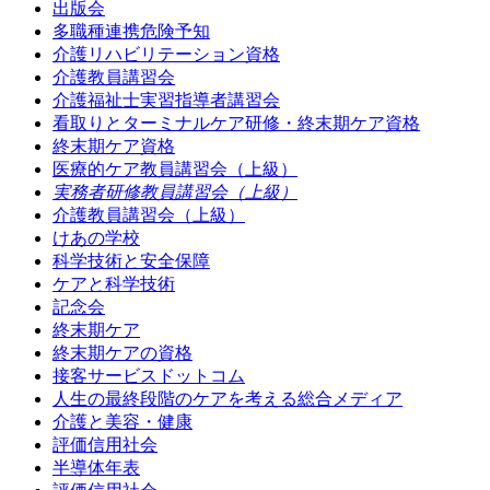
出版会
多職種連携危険予知
介護リハビリテーション資格
介護教員講習会
介護福祉士実習指導者講習会
看取りとターミナルケア研修・終末期ケア資格
終末期ケア資格
医療的ケア教員講習会（上級）
実務者研修教員講習会（上級）
介護教員講習会（上級）
けあの学校
科学技術と安全保障
ケアと科学技術
記念会
終末期ケア
終末期ケアの資格
接客サービスドットコム
人生の最終段階のケアを考える総合メディア
介護と美容・健康
評価信用社会
半導体年表