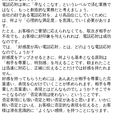
電話応対は単に「卒なくこなす」というレベルで済む業務で
はなく、もっと創造的な業務だと考えましょう。
会社の顔である電話応対を、より高品位にしていくために
は、何より「心理的な満足度」を意識していく必要がありま
す。
たとえ、お客様のご要望に応えられなくても、取次ぎ相手が
不在でも、お客様に好印象を与えられれば、電話応対は成功
なのです。
では、「好感度が高い電話応対」とは、どのような電話応対
なのでしょうか？
好感度をアップさせるときに、何よりも基本となる原則は
「相手を尊重し、特別感」を与えることです。頼まれたこと
は迅速に対応し、正確に伝えることだけでは好感を持たれま
せん。
好感を持ってもらうためには、あんあたが相手を尊重した言
葉遣い、表現を心がけていくことが求められます。相手を尊
重した言葉遣い、表現とはどんなものでしょうか？そこでキ
ーとなるのが「否定表現は使わない」ということです。
否定表現にも強い否定と軽い否定があると思います。いかに
軽い否定とはいえ、お客様に否定的な表現を伝えると、お客
様は潜在意識的に「よくない感情」を持つことになります。