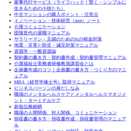
家事代行サービス（ライフハック！賢く・シンプルに
生きるための小技たち）
中古マンションの購入ポイント・注意点
イノベーション・技術経営（mot）ノート
介護コミュニケーション
団塊世代の退職マニュアル
サラリーマン・主婦のためのfxの税金対策
地震・災害と防災・減災対策マニュアル
資源学・一般資源論
契約書の書き方・契約書作成・契約書管理マニュアル
介護福祉士実務者研修教員講習会とは
企画書作成のコツ｜企画書の書き方・つくり方のマニ
ュアル
MBA（経営学修士号）取得マニュアル
ビジネスパーソンの身だしなみ
職場のメンタルヘルスケアとメンタルヘルスマネジメ
ント・ターミナルケア
超低位株銘柄
職場の人間関係、対人関係、コミュニケーション
領収書の書き方・領収書作成・領収書管理のマニュア
ル