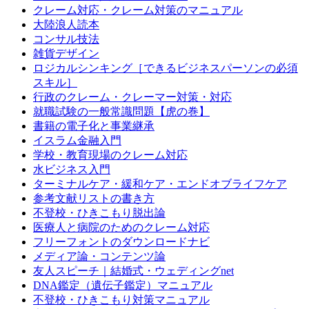
クレーム対応・クレーム対策のマニュアル
大陸浪人読本
コンサル技法
雑貨デザイン
ロジカルシンキング［できるビジネスパーソンの必須
スキル］
行政のクレーム・クレーマー対策・対応
就職試験の一般常識問題【虎の巻】
書籍の電子化と事業継承
イスラム金融入門
学校・教育現場のクレーム対応
水ビジネス入門
ターミナルケア・緩和ケア・エンドオブライフケア
参考文献リストの書き方
不登校・ひきこもり脱出論
医療人と病院のためのクレーム対応
フリーフォントのダウンロードナビ
メディア論・コンテンツ論
友人スピーチ｜結婚式・ウェディングnet
DNA鑑定（遺伝子鑑定）マニュアル
不登校・ひきこもり対策マニュアル