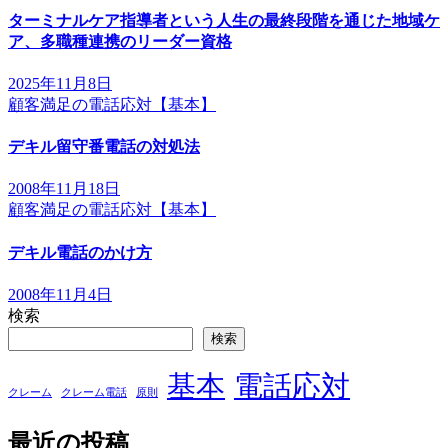
ゲ
ターミナルケア指導者という人生の最終段階を通じた地域ケ
ー
ア、多職種連携のリーダー資格
シ
2025年11月8日
ョ
顧客満足の電話応対【基本】
ン
デキル留守番電話の対処法
2008年11月18日
顧客満足の電話応対【基本】
デキル電話のかけ方
2008年11月4日
検索
検索
基本
電話応対
クレーム
クレーム電話
原則
最近の投稿