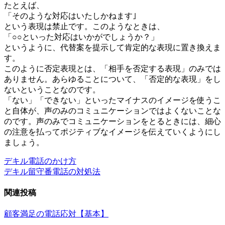
たとえば、
「そのような対応はいたしかねます｣
という表現は禁止です。このようなときは、
「○○といった対応はいかがでしょうか？」
というように、代替案を提示して肯定的な表現に置き換えま
す。
このように否定表現とは、「相手を否定する表現」のみでは
ありません。あらゆることについて、「否定的な表現」をし
ないということなのです。
「ない」「できない」といったマイナスのイメージを使うこ
と自体が、声のみのコミュニケーションではよくないことな
のです。声のみでコミュニケーションをとるときには、細心
の注意を払ってポジティブなイメージを伝えていくようにし
ましょう。
デキル電話のかけ方
投
デキル留守番電話の対処法
稿
関連投稿
ナ
ビ
顧客満足の電話応対【基本】