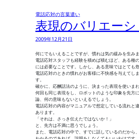
電話応対の言葉遣い
表現のバリエーシ
2009年12月21日
何にでもいえることですが、慣れは気の緩みを生み
電話応対スタッフも経験を積めば積むほど、ある種
には必要なことです。しかし、ある意味ではとても
電話応対のときの慣れがお客様に不快感を与えてし
す。
確かに、応酬話法のように、決まった表現を使いま
何回も同じ表現をし、ロボットのような印象を先方
論、何の意味もないといえるでしょう。
電話応対の内容がマニュアルで想定している流れと
あります。
「それは、さっき伝えたではないか！」
と、先方は不満に思うでしょう。
また、電話応対の中で、すでに話しているのだから
わかるのであれば、説明をしなくてもいいわけです