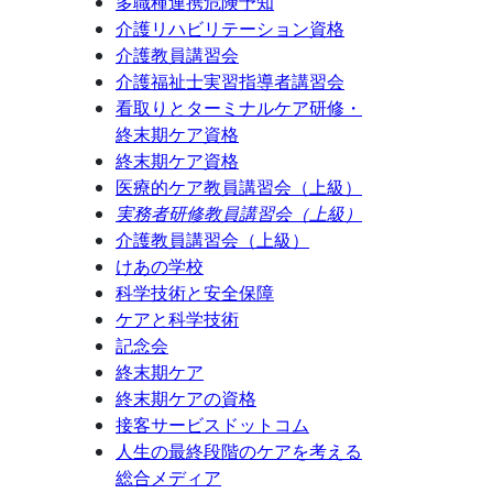
多職種連携危険予知
介護リハビリテーション資格
介護教員講習会
介護福祉士実習指導者講習会
看取りとターミナルケア研修・
終末期ケア資格
終末期ケア資格
医療的ケア教員講習会（上級）
実務者研修教員講習会（上級）
介護教員講習会（上級）
けあの学校
科学技術と安全保障
ケアと科学技術
記念会
終末期ケア
終末期ケアの資格
接客サービスドットコム
人生の最終段階のケアを考える
総合メディア