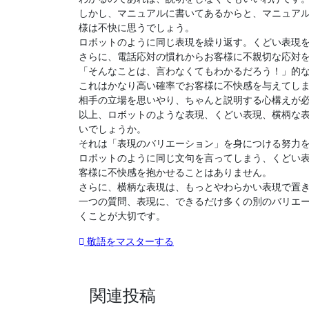
しかし、マニュアルに書いてあるからと、マニュア
様は不快に思うでしょう。
ロボットのように同じ表現を繰り返す。くどい表現
さらに、電話応対の慣れからお客様に不親切な応対
「そんなことは、言わなくてもわかるだろう！」的
これはかなり高い確率でお客様に不快感を与えてし
相手の立場を思いやり、ちゃんと説明する心構えが
以上、ロボットのような表現、くどい表現、横柄な
いでしょうか。
それは「表現のバリエーション」を身につける努力
ロボットのように同じ文句を言ってしまう、くどい
客様に不快感を抱かせることはありません。
さらに、横柄な表現は、もっとやわらかい表現で置
一つの質問、表現に、できるだけ多くの別のバリエ
くことが大切です。
投
敬語をマスターする
稿
ナ
関連投稿