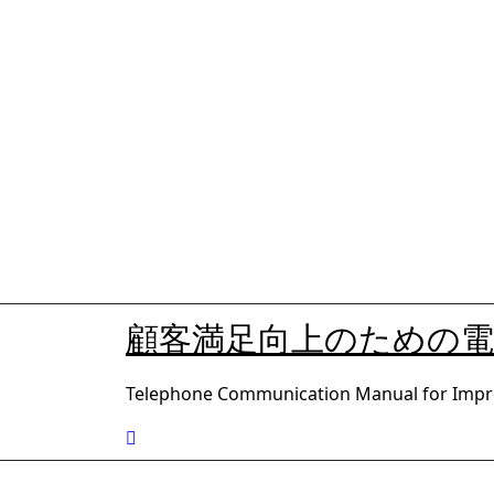
内
容
を
ス
キ
ッ
プ
顧客満足向上のための
Telephone Communication Manual for Impro