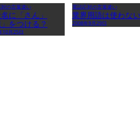
応対の言葉遣い
電話応対の言葉遣い
社名に「さん」
業界用語は使わな
様」をつける？
2008年9月29日
年10月25日