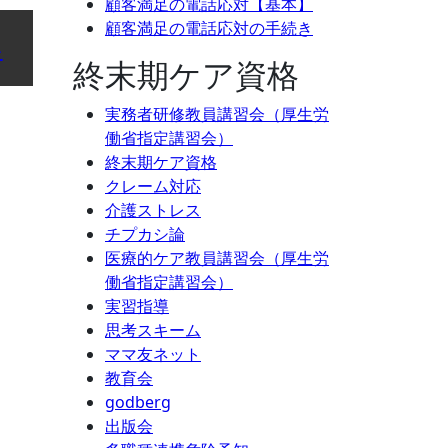
顧客満足の電話応対【基本】
顧客満足の電話応対の手続き
い
終末期ケア資格
実務者研修教員講習会（厚生労
働省指定講習会）
終末期ケア資格
クレーム対応
介護ストレス
チプカシ論
医療的ケア教員講習会（厚生労
働省指定講習会）
実習指導
思考スキーム
ママ友ネット
教育会
godberg
出版会