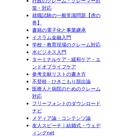
行政のクレーム・クレーマー対
策・対応
就職試験の一般常識問題【虎の
巻】
書籍の電子化と事業継承
イスラム金融入門
学校・教育現場のクレーム対応
水ビジネス入門
ターミナルケア・緩和ケア・エ
ンドオブライフケア
参考文献リストの書き方
不登校・ひきこもり脱出論
医療人と病院のためのクレーム
対応
フリーフォントのダウンロード
ナビ
メディア論・コンテンツ論
友人スピーチ｜結婚式・ウェデ
ィングnet