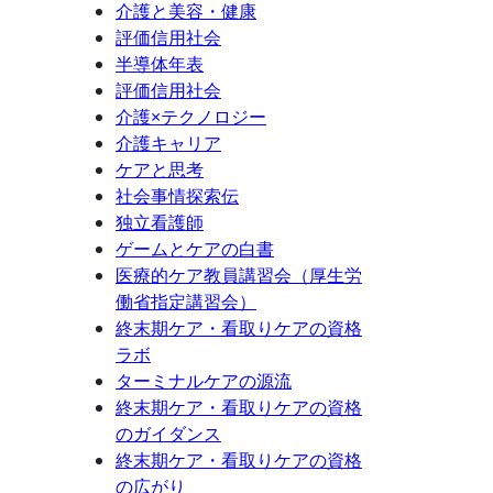
介護と美容・健康
評価信用社会
半導体年表
評価信用社会
介護×テクノロジー
介護キャリア
ケアと思考
社会事情探索伝
独立看護師
ゲームとケアの白書
医療的ケア教員講習会（厚生労
働省指定講習会）
終末期ケア・看取りケアの資格
ラボ
ターミナルケアの源流
終末期ケア・看取りケアの資格
のガイダンス
終末期ケア・看取りケアの資格
の広がり