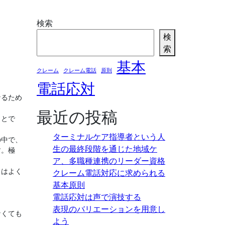
検索
検
索
基本
クレーム
クレーム電話
原則
電話応対
なるため
最近の投稿
ことで
ターミナルケア指導者という人
の中で、
生の最終段階を通じた地域ケ
す。極
ア、多職種連携のリーダー資格
スはよく
クレーム電話対応に求められる
基本原則
電話応対は声で演技する
表現のバリエーションを用意し
なくても
よう