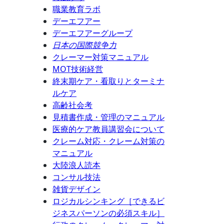
職業教育ラボ
デーエフアー
デーエフアーグループ
日本の国際競争力
クレーマー対策マニュアル
MOT技術経営
終末期ケア・看取りとターミナ
ルケア
高齢社会考
見積書作成・管理のマニュアル
医療的ケア教員講習会について
クレーム対応・クレーム対策の
マニュアル
大陸浪人読本
コンサル技法
雑貨デザイン
ロジカルシンキング［できるビ
ジネスパーソンの必須スキル］