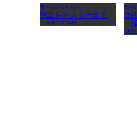
ビ
電話応対の言葉遣い
電話
敬語をマスターする
会
ゲ
「
2008年11月14日
ー
2008
シ
ョ
ン